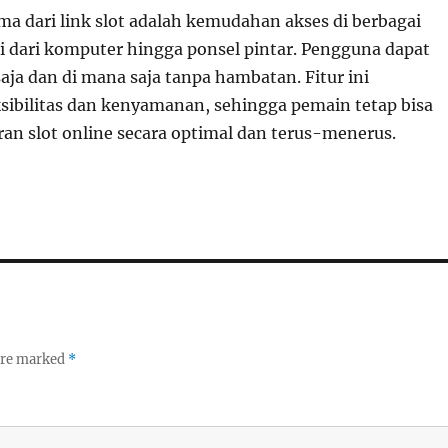
a dari link slot adalah kemudahan akses di berbagai
i dari komputer hingga ponsel pintar. Pengguna dapat
aja dan di mana saja tanpa hambatan. Fitur ini
ibilitas dan kenyamanan, sehingga pemain tetap bisa
an slot online secara optimal dan terus-menerus.
 are marked
*