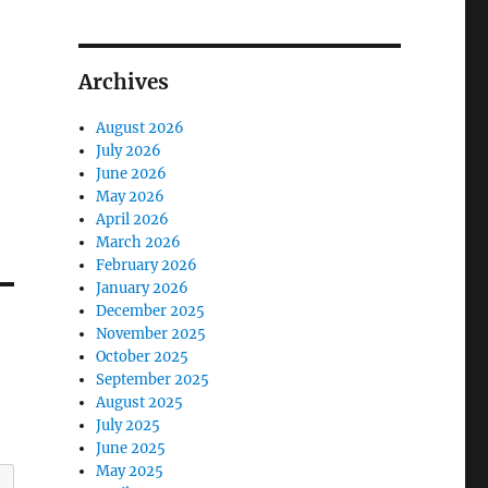
Archives
August 2026
July 2026
June 2026
May 2026
April 2026
March 2026
February 2026
January 2026
December 2025
November 2025
October 2025
September 2025
August 2025
July 2025
June 2025
May 2025