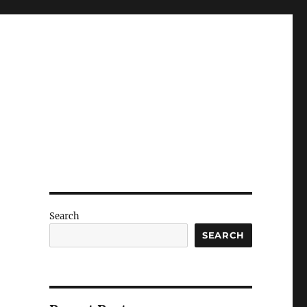
Search
SEARCH