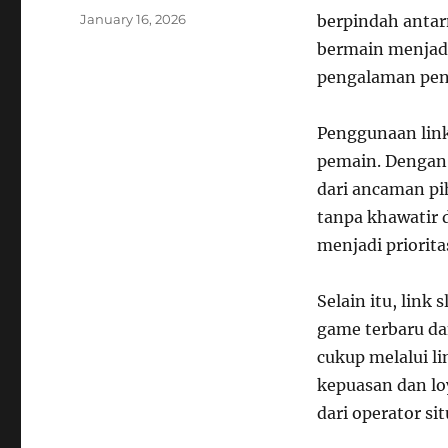
Posted
January 16, 2026
berpindah antar
on
bermain menjadi
pengalaman peng
Penggunaan lin
pemain. Dengan s
dari ancaman pi
tanpa khawatir 
menjadi priorita
Selain itu, lin
game terbaru da
cukup melalui l
kepuasan dan lo
dari operator sit