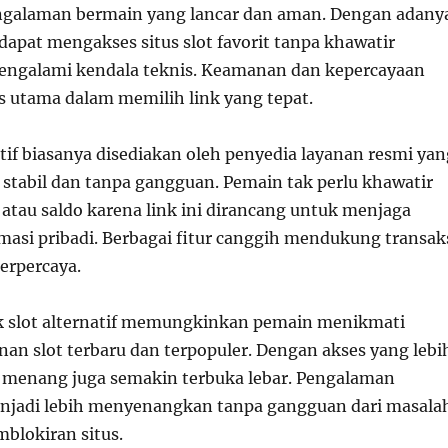
galaman bermain yang lancar dan aman. Dengan adany
 dapat mengakses situs slot favorit tanpa khawatir
mengalami kendala teknis. Keamanan dan kepercayaan
as utama dalam memilih link yang tepat.
atif biasanya disediakan oleh penyedia layanan resmi yan
stabil dan tanpa gangguan. Pemain tak perlu khawatir
 atau saldo karena link ini dirancang untuk menjaga
asi pribadi. Berbagai fitur canggih mendukung transak
erpercaya.
k slot alternatif memungkinkan pemain menikmati
nan slot terbaru dan terpopuler. Dengan akses yang lebi
 menang juga semakin terbuka lebar. Pengalaman
njadi lebih menyenangkan tanpa gangguan dari masala
mblokiran situs.