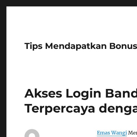
Tips Mendapatkan Bonus 
Akses Login Band
Terpercaya deng
Emas Wangi
Menc