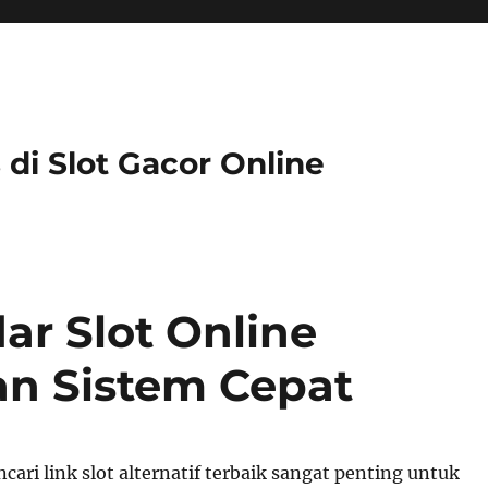
di Slot Gacor Online
ar Slot Online
an Sistem Cepat
ari link slot alternatif terbaik sangat penting untuk