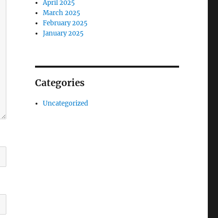
April 2025
March 2025
February 2025
January 2025
Categories
Uncategorized