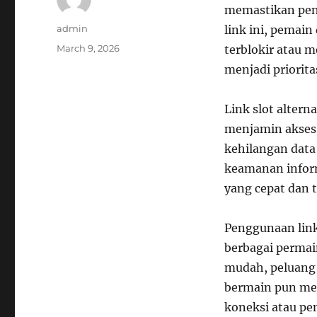
memastikan pen
Author
admin
link ini, pemain
Posted
March 9, 2026
terblokir atau 
on
menjadi priorit
Link slot altern
menjamin akses 
kehilangan data
keamanan inform
yang cepat dan t
Penggunaan lin
berbagai permai
mudah, peluang
bermain pun me
koneksi atau pe