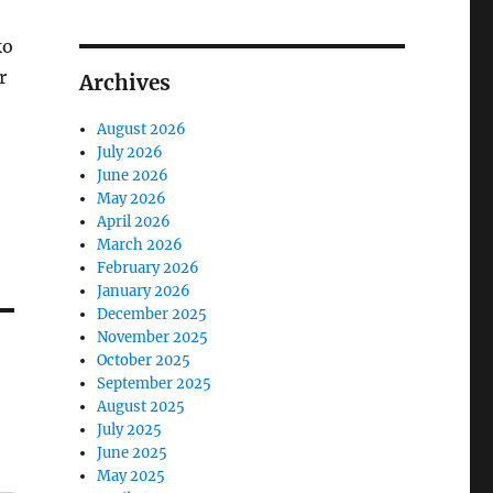
ko
r
Archives
August 2026
July 2026
June 2026
May 2026
April 2026
March 2026
February 2026
January 2026
December 2025
November 2025
October 2025
September 2025
August 2025
July 2025
June 2025
May 2025