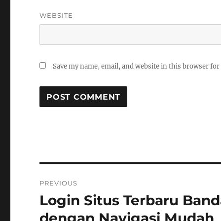
WEBSITE
Save my name, email, and website in this browser for
Post
PREVIOUS
navigation
Login Situs Terbaru Band
Previous
post:
dengan Navigasi Mudah