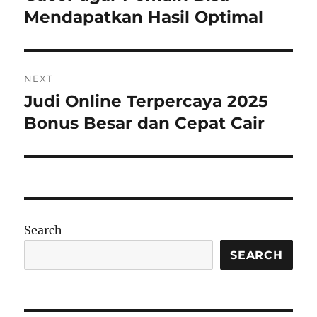
Mendapatkan Hasil Optimal
NEXT
Judi Online Terpercaya 2025
Next
post:
Bonus Besar dan Cepat Cair
Search
SEARCH