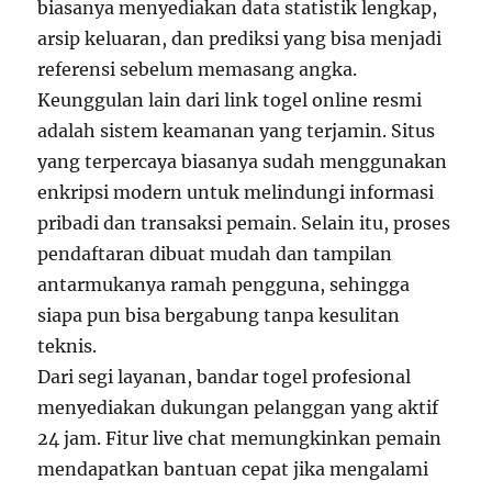
biasanya menyediakan data statistik lengkap,
arsip keluaran, dan prediksi yang bisa menjadi
referensi sebelum memasang angka.
Keunggulan lain dari link togel online resmi
adalah sistem keamanan yang terjamin. Situs
yang terpercaya biasanya sudah menggunakan
enkripsi modern untuk melindungi informasi
pribadi dan transaksi pemain. Selain itu, proses
pendaftaran dibuat mudah dan tampilan
antarmukanya ramah pengguna, sehingga
siapa pun bisa bergabung tanpa kesulitan
teknis.
Dari segi layanan, bandar togel profesional
menyediakan dukungan pelanggan yang aktif
24 jam. Fitur live chat memungkinkan pemain
mendapatkan bantuan cepat jika mengalami