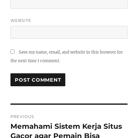
WEBSITE
Save my name, email, and website in this browser for
the next time I comment.
Post
PREVIOUS
navigation
Memahami Sistem Kerja Situs
Previous
post:
Gacor agar Pemain Bisa