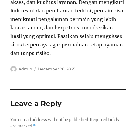
akses, dan kualitas layanan. Dengan mengikuti
link resmi dan pembaruan terkini, pemain bisa
menikmati pengalaman bermain yang lebih
lancar, aman, dan berpotensi memberikan
hasil yang optimal. Pastikan selalu mengakses
situs terpercaya agar permainan tetap nyaman
dan tanpa risiko.
Author
Posted
admin
December 26, 2025
on
Leave a Reply
Your email address will not be published.
Required fields
are marked
*