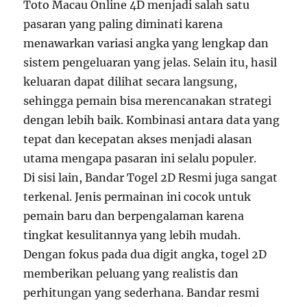
Toto Macau Online 4D menjadi salah satu
pasaran yang paling diminati karena
menawarkan variasi angka yang lengkap dan
sistem pengeluaran yang jelas. Selain itu, hasil
keluaran dapat dilihat secara langsung,
sehingga pemain bisa merencanakan strategi
dengan lebih baik. Kombinasi antara data yang
tepat dan kecepatan akses menjadi alasan
utama mengapa pasaran ini selalu populer.
Di sisi lain, Bandar Togel 2D Resmi juga sangat
terkenal. Jenis permainan ini cocok untuk
pemain baru dan berpengalaman karena
tingkat kesulitannya yang lebih mudah.
Dengan fokus pada dua digit angka, togel 2D
memberikan peluang yang realistis dan
perhitungan yang sederhana. Bandar resmi